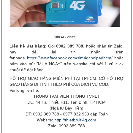
Sim 4G Viettel
Liên hệ đặt hàng
: Gọi
0902 389 788
, hoặc nhắn tin Zalo,
hay để lại tin nhắn trên
fanpage
https://www.facebook.com/sim4gchoipadhcm/
hoặc
bấm vào nút "MUA NGAY" trên website chỉ với 1 cú click
chuột để đặt hàng.
HỖ TRỢ GIAO HÀNG MIỄN PHÍ TẠI TPHCM. CÓ HỖ TRỢ
GIAO HÀNG ĐI TỈNH THEO PHÍ CỦA DỊCH VỤ COD.
Vui lòng liên hệ:
TRUNG TÂM VIÊN THÔNG TVNET
ĐC: 44 Tái Thiết, P11, Tân Bình, TP HCM
(Ngã tư Bảy Hiền)
ĐT: 0902 389 788 - 0977 832 959 gặp Toán
Website:
http://thietbiwifi4g.com
Zalo: 0902 389 788