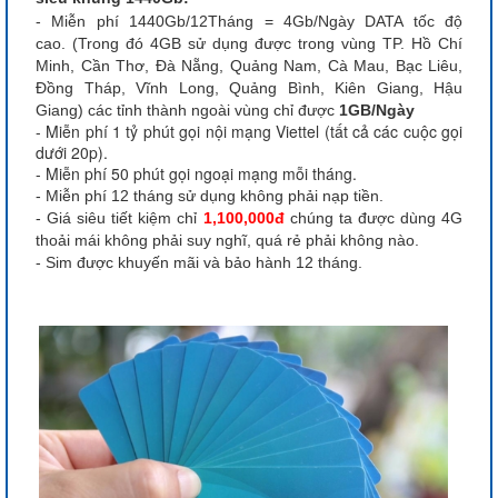
- Miễn phí 1440Gb/12Tháng = 4Gb/Ngày DATA tốc độ
cao. (Trong đó 4GB sử dụng được trong vùng TP. Hồ Chí
Minh, Cần Thơ, Đà Nẵng, Quảng Nam, Cà Mau, Bạc Liêu,
Đồng Tháp, Vĩnh Long, Quảng Bình, Kiên Giang, Hậu
Giang) các tỉnh thành ngoài vùng chỉ được
1GB/Ngày
- Miễn phí 1 tỷ phút gọi nội mạng Viettel (tất cả các cuộc gọi
dưới 20p).
- Miễn phí 50 phút gọi ngoại mạng mỗi tháng.
- Miễn phí 12 tháng sử dụng không phải nạp tiền.
- Giá siêu tiết kiệm chỉ
1,100,000đ
chúng ta được dùng 4G
thoải mái không phải suy nghĩ, quá rẻ phải không nào.
- Sim được khuyến mãi và bảo hành 12 tháng.