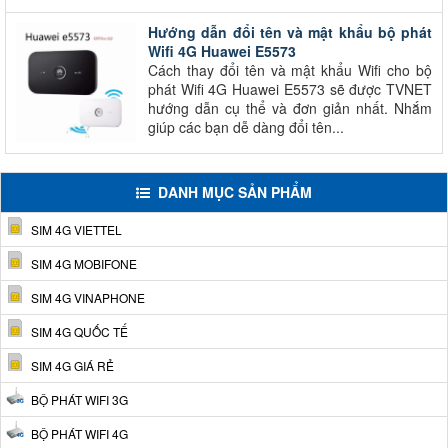
Hướng dẫn đổi tên và mật khẩu bộ phát
Wifi 4G Huawei E5573
Cách thay đổi tên và mật khẩu Wifi cho bộ
phát Wifi 4G Huawei E5573 sẽ được TVNET
hướng dẫn cụ thể và đơn giản nhất. Nhắm
giúp các bạn dễ dàng đổi tên...
DANH MỤC SẢN PHẨM
SIM 4G VIETTEL
SIM 4G MOBIFONE
SIM 4G VINAPHONE
SIM 4G QUỐC TẾ
SIM 4G GIÁ RẺ
BỘ PHÁT WIFI 3G
BỘ PHÁT WIFI 4G