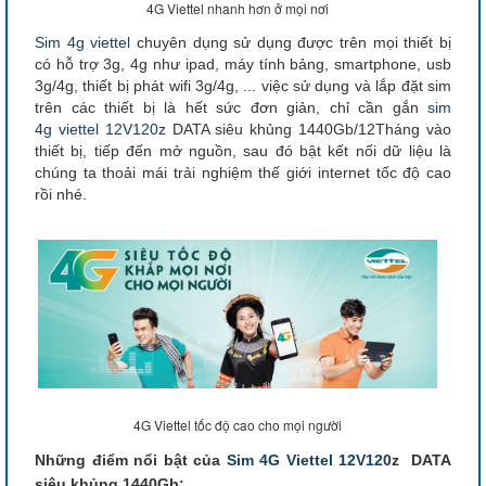
4G Viettel nhanh hơn ở mọi nơi
Sim 4g viettel
chuyên dụng sử dụng được trên mọi thiết bị
có hỗ trợ 3g, 4g như ipad, máy tính bảng, smartphone, usb
3g/4g, thiết bị phát wifi 3g/4g, ... việc sử dụng và lắp đặt sim
trên các thiết bị là hết sức đơn giản, chỉ cần gắn
sim
4g viettel 12V120
z DATA siêu khủng 1440Gb/12Tháng vào
thiết bị, tiếp đến mở nguồn, sau đó bật kết nối dữ liệu là
chúng ta thoải mái trải nghiệm thế giới internet tốc độ cao
rồi nhé.
4G Viettel tốc độ cao cho mọi người
Những điểm nổi bật của
Sim 4G Viettel 12V120
z DATA
siêu khủng 1440Gb: