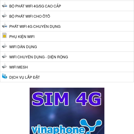
BỘ PHÁT WIFI 4G/5G CAO CẤP
BỘ PHÁT WIFI CHO ÔTÔ
PHÁT WIFI 4G CHUYÊN DỤNG
PHỤ KIỆN WIFI
WIFI DÂN DỤNG
WIFI CHUYÊN DỤNG - DIỆN RỘNG
WIFI MESH
DỊCH VỤ LẮP ĐẶT