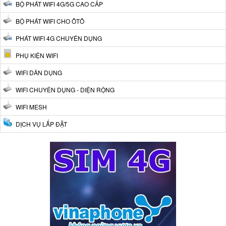
BỘ PHÁT WIFI 4G/5G CAO CẤP
BỘ PHÁT WIFI CHO ÔTÔ
PHÁT WIFI 4G CHUYÊN DỤNG
PHỤ KIỆN WIFI
WIFI DÂN DỤNG
WIFI CHUYÊN DỤNG - DIỆN RỘNG
WIFI MESH
DỊCH VỤ LẮP ĐẶT