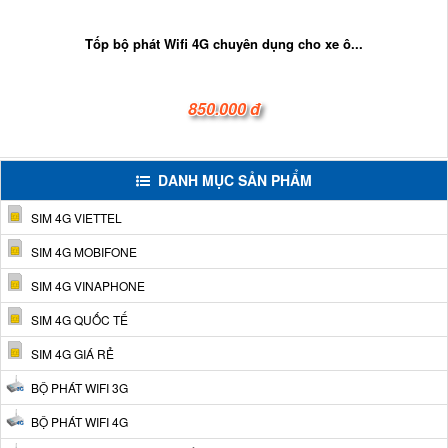
Tốp bộ phát Wifi 4G chuyên dụng cho xe ô...
850.000 đ
DANH MỤC SẢN PHẨM
SIM 4G VIETTEL
SIM 4G MOBIFONE
SIM 4G VINAPHONE
SIM 4G QUỐC TẾ
SIM 4G GIÁ RẺ
BỘ PHÁT WIFI 3G
BỘ PHÁT WIFI 4G