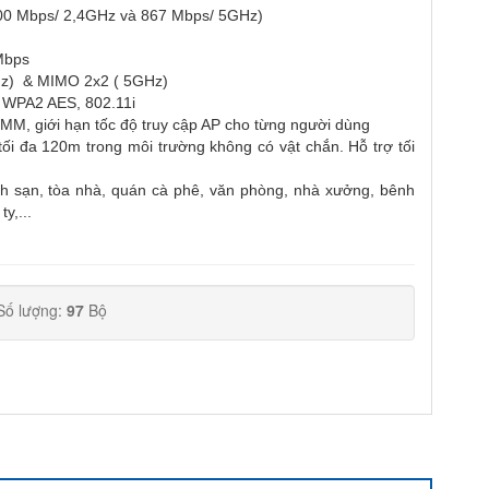
(300 Mbps/ 2,4GHz và 867 Mbps/ 5GHz)
Mbps
Hz) & MIMO 2x2 ( 5GHz)
 WPA2 AES, 802.11i
MM, giới hạn tốc độ truy cập AP cho từng người dùng
ối đa 120m trong môi trường không có vật chắn. Hỗ trợ tối
ch sạn, tòa nhà, quán cà phê, văn phòng, nhà xưởng, bênh
ty,...
Số lượng:
97
Bộ