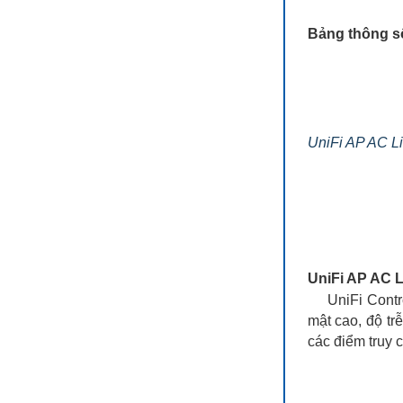
Bảng thông số 
UniFi AP AC Li
UniFi AP AC L
UniFi Controll
mật cao, độ trễ
các điểm truy 