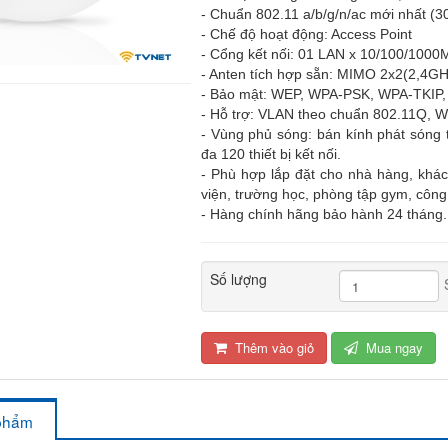
- Chuẩn 802.11 a/b/g/n/ac mới nhất 
- Chế độ hoạt động: Access Point
- Cổng kết nối: 01 LAN x 10/100/1000
- Anten tích hợp sẵn: MIMO 2x2(2,4G
- Bảo mật: WEP, WPA-PSK, WPA-TKIP,
- Hỗ trợ: VLAN theo chuẩn 802.11Q, W
- Vùng phủ sóng: bán kính phát sóng t
đa 120 thiết bị kết nối.
- Phù hợp lắp đặt cho nhà hàng, khá
viện, trường học, phòng tập gym, công 
- Hàng chính hãng bảo hành 24 tháng.
Số lượng
Thêm vào giỏ
Mua ngay
 phẩm