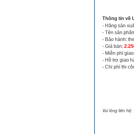
Thông tin về U
- Hãng sản xuấ
- Tên sản phẩm
- Bảo hành: th
- Giá bán:
2.25
- Miễn phí gia
- Hỗ trợ giao 
- Chi phí thi c
Vui lòng liên hệ: