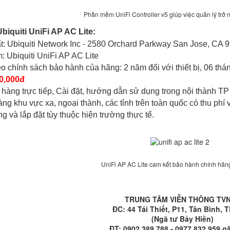
Phần mềm UniFi Controller v5 giúp việc quản lý trở
biquiti UniFi AP AC Lite:
t: Ubiquiti Network Inc - 2580 Orchard Parkway San Jose, CA 
: Ubiquiti UniFi AP AC Lite
eo chính sách bảo hành của hãng: 2 năm đối với thiết bị, 06 th
0,000đ
o hàng trực tiếp, Cài đặt, hướng dẫn sử dụng trong nội thành T
hàng khu vực xa, ngoại thành, các tỉnh trên toàn quốc có thu ph
ông và lắp đặt tùy thuộc hiện trường thực tế.
UniFi AP AC Lite cam kết bảo hành chính hãn
TRUNG TÂM VIỄN THÔNG TV
ĐC: 44 Tái Thiết, P11, Tân Bình,
(Ngã tư Bảy Hiền)
ĐT: 0902 389 788 - 0977 832 959 g