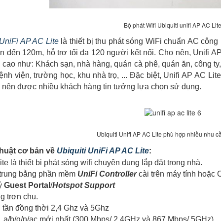
Bộ phát Wifi Ubiquiti unifi AP AC Lit
 UniFi AP AC Lite
là thiết bị thu phát sóng WiFi chuẩn AC côn
n đến 120m, hỗ trợ tối đa 120 người kết nối. Cho nên, Unifi A
cao như: Khách sạn, nhà hàng, quán cà phê, quán ăn, công ty
bệnh viện, trường học, khu nhà trọ, ... Đặc biệt, Unifi AP AC 
 nên được nhiều khách hàng tin tưởng lựa chọn sử dụng.
Ubiquiti Unifi AP AC Lite phù hợp nhiều nhu 
huật cơ bản về
Ubiquiti UniFi AP AC Lite
:
ite là thiết bị phát sóng wifi chuyên dụng lắp đặt trong nhà.
p trung bằng phần mềm
UniFi Controller
cài trên máy tính hoặc 
lý
Guest Portal
/
Hotspot Support
g trơn chu.
g tần đồng thời 2,4 Ghz và 5Ghz
 a/b/g/n/ac mới nhất (300 Mbps/ 2,4GHz và 867 Mbps/ 5GHz)