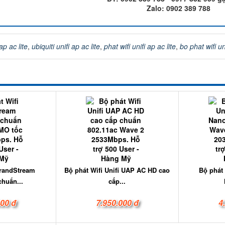
Zalo: 0902 389 788
 ap ac lite
,
ubiquiti unifi ap ac lite
,
phat wifi unifi ap ac lite
,
bo phat wifi uni
GrandStream
Bộ phát Wifi Unifi UAP AC HD cao
Bộ phát
huẩn...
cấp...
000 đ
7.950.000 đ
4