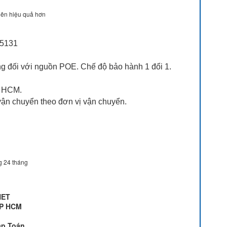
 nên hiệu quả hơn
95131
áng đối với nguồn POE. Chế độ bảo hành 1 đổi 1.
P HCM.
í vận chuyển theo đơn vị vận chuyển.
g 24 tháng
NET
 TP HCM
ặp Toán