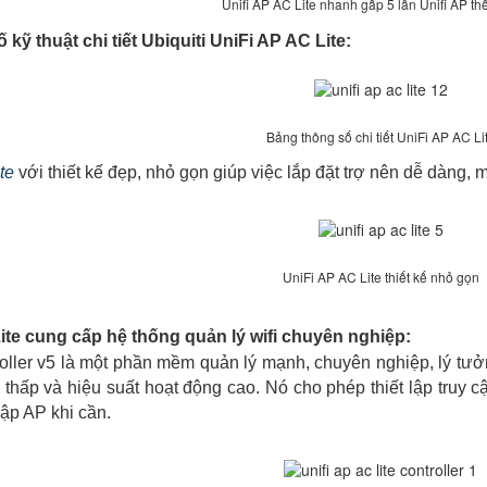
Unifi AP AC Lite nhanh gấp 5 lần Unifi AP thế
kỹ thuật chi tiết Ubiquiti UniFi AP AC Lite:
Bảng thông số chi tiết UniFi AP AC Li
te
với thiết kế đẹp, nhỏ gọn giúp việc lắp đặt trợ nên dễ dàng, 
UniFi AP AC Lite thiết kế nhỏ gọn
ite cung cấp hệ thống quản lý wifi chuyên nghiệp:
er v5 là một phần mềm quản lý mạnh, chuyên nghiệp, lý tưởng
 thấp và hiệu suất hoạt động cao. Nó cho phép thiết lập truy cậ
cập AP khi cần.