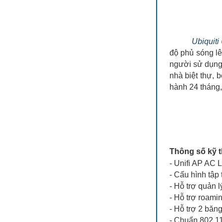
Ubiquiti
độ phủ sóng lê
người sử dụng 
nhà biệt thự, 
hành 24 tháng,
Thông số kỹ t
- Unifi AP AC L
- Cấu hình tậ
- Hỗ trợ quản 
- Hỗ trợ roamin
- Hỗ trợ 2 băn
- Chuẩn 802.11