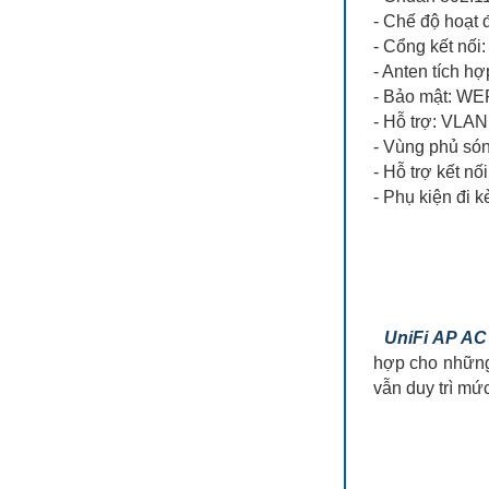
- Chế độ hoạt 
- Cổng kết nố
- Anten tích 
- Bảo mật: WE
- Hỗ trợ: VLAN
- Vùng phủ són
- Hỗ trợ kết nố
- Phụ kiện đi 
UniFi AP AC 
hợp cho những 
vẫn duy trì mứ