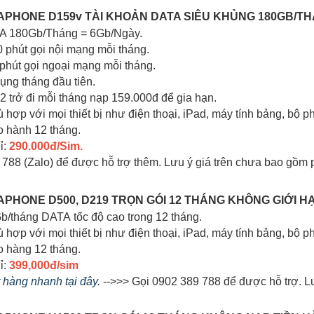
INAPHONE D159v TÀI KHOẢN DATA SIÊU KHỦNG 180GB/TH
TA 180Gb/Tháng = 6Gb/Ngày.
0 phút gọi nội mạng mỗi tháng.
 phút gọi ngoại mạng mỗi tháng.
dụng tháng đầu tiên.
 2 trở đi mỗi tháng nạp 159.000đ để gia hạn.
ù hợp với mọi thiết bị như điện thoại, iPad, máy tính bảng, bộ phá
o hành 12 tháng.
ỉ:
290.000đ/Sim.
 788 (Zalo) để được hỗ trợ thêm. Lưu ý giá trên chưa bao gồm 
INAPHONE D500, D219 TRỌN GÓI 12 THÁNG KHÔNG GIỚI 
Gb/tháng DATA tốc độ cao trong 12 tháng.
hù hợp với mọi thiết bị như điện thoại, iPad, máy tính bảng, bộ 
o hàng 12 tháng.
ỉ:
399,000đ/sim
t hàng nhanh tại đây.
-->>> Gọi 0902 389 788 để được hỗ trợ. Lư