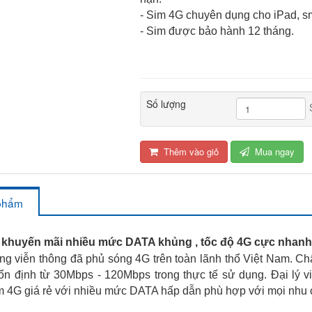
- Sim 4G chuyên dụng cho iPad, sma
- Sim được bảo hành 12 tháng.
Số lượng
Thêm vào giỏ
Mua ngay
 phẩm
, khuyến mãi nhiều mức DATA khủng , tốc độ 4G cực nhanh
viễn thông đã phủ sóng 4G trên toàn lãnh thổ Việt Nam. Ch
ổn định từ 30Mbps - 120Mbps trong thực tế sử dụng. Đại lý v
m 4G giá rẻ với nhiều mức DATA hấp dẫn phù hợp với mọi nhu