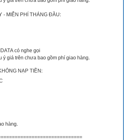
u ý giá trên chưa bao gồm phí giao hàng.
 - MIỄN PHÍ THÁNG ĐẦU:
n DATA có nghe gọi
u ý giá trên chưa bao gồm phí giao hàng.
 KHÔNG NẠP TIỀN:
ỐC
ao hàng.
=============================