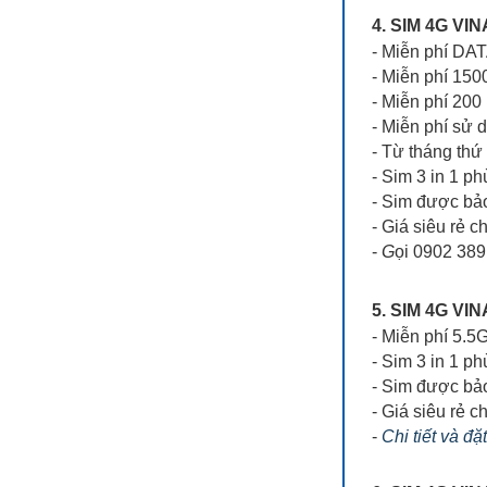
4. SIM 4G V
- Miễn phí DA
- Miễn phí 150
- Miễn phí 200
- Miễn phí sử 
- Từ tháng thứ
- Sim 3 in 1 ph
- Sim được bả
- Giá siêu rẻ ch
-
G
ọi 0902 389
5. SIM 4G V
- Miễn phí 5.5
- Sim 3 in 1 p
- Sim được bả
- Giá siêu rẻ ch
-
Chi tiết và đặ