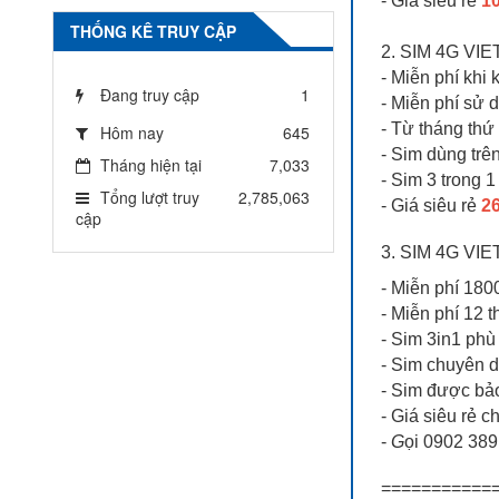
- Giá siêu rẻ
10
THỐNG KÊ TRUY CẬP
2. SIM 4G V
- Miễn phí khi
Đang truy cập
1
- Miễn phí sử 
- Từ tháng thứ
Hôm nay
645
- Sim dùng trê
Tháng hiện tại
7,033
- Sim 3 trong 
Tổng lượt truy
2,785,063
- Giá siêu rẻ
26
cập
3. SIM 4G VI
- Miễn phí 1
- Miễn phí 12 
- Sim 3in1 phù 
- Sim chuyên 
- Sim được bả
- Giá siêu rẻ ch
-
G
ọi 0902 389
===========