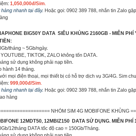
kiệm:
1,050,000đ/Sim
.
ặt hàng nhanh tại đây.
Hoặc gọi: 0902 389 788, nhắn tin Zalo gặ
hàng
VINAPHONE BIG50Y DATA SIÊU KHỦNG 2160GB - MIỄN PHÍ
IỀN:
0Gb/tháng ~ 5Gb/ngày.
em YOUTUBE, TIKTOK, ZALO không tốn DATA.
tháng sử dụng không phải nạp tiền.
o hành 14 tháng.
với mọi điện thoại, mọi thiết bị có hỗ trợ dịch vụ 3G/4G. Sim 
kiệm:
999,000đ/Sim
.
t hàng nhanh tại đây.
Hoặc gọi: 0902 389 788, nhắn tin Zalo gặ
iao hàng
=================== NHÓM SIM 4G MOBIFONE KHỦNG ==
MOBIFONE 12MDT50, 12MBIZ150 DATA SỬ DỤNG. MIỄN PHÍ
00Gb/12tháng DATA tốc độ cao = 150Gb/Tháng.
tháng sử dụng không phải nạp tiền.