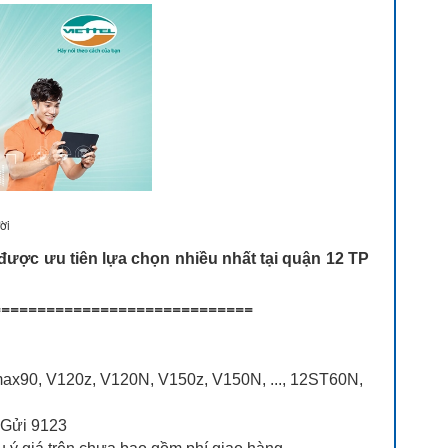
ời
ược ưu tiên lựa chọn nhiều nhất tại quận 12 TP
============================
Umax90, V120z, V120N, V150z, V150N, ..., 12ST60N,
 Gửi 9123