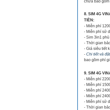
chưa bao gồm 
8. SIM 4G V
TIỀN:
- Miễn phí 12
- Miễn phí sử 
- Sim 3in1 phù 
- Thời gian bả
- Giá siêu tiết 
-
Chi tiết và đặ
bao gồm phí g
9. SIM 4G V
- Miễn phí 22
- Miễn phí 150
- Miễn phí 240
- Miễn phí 24
- Miễn phí sử 
- Thời gian bả