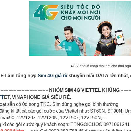
4G Viettel ở khắp mọi nơi cho mọi ngư
ET xin tổng hợp
Sim 4G giá rẻ
khuyến mãi DATA lớn nhất, đ
=================== NHÓM SIM 4G VIETTEL KHỦNG ====
TT
ET, VINAPHONE GIÁ SIÊU RẺ.
hoạt sẵn có 0đ trong TKC. Sim dùng nghe gọi bình thường.
đăng kí tất cả các gói cước của Viettel như: ST60N, ST90N, 
ax90, 12V120z, 12V120N, 12V150z, 12V150N,....
g kí các gói cước quý khách soạn: TENGOICUOC 0971061241