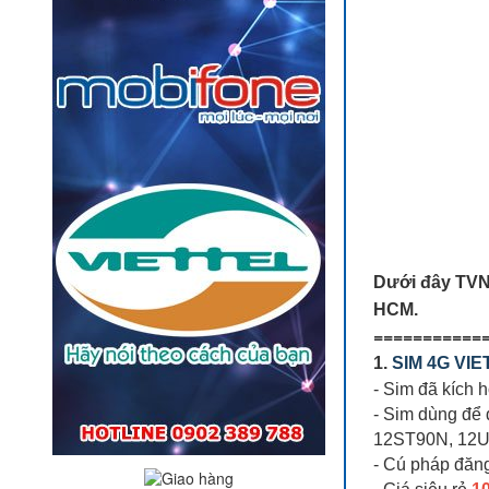
Dưới đây TVN
HCM.
===========
1.
SIM 4G VIE
- Sim đã kích 
- Sim dùng để 
12ST90N, 12Um
- Cú pháp đăn