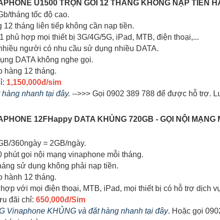
INAPHONE U1500 TRỌN GÓI 12 THÁNG KHÔNG NẠP TIỀN 
Gb/tháng tốc độ cao.
g 12 tháng liên tiếp không cần nạp tiền.
 1 phủ hợp mọi thiết bị 3G/4G/5G, iPad, MTB, điện thoại,...
 nhiều người có nhu cầu sử dụng nhiều DATA.
dụng DATA không nghe gọi.
o hàng 12 tháng.
ỉ:
1,150,000đ/sim
t hàng nhanh tại đây.
-->>> Gọi 0902 389 788 để được hỗ trợ. L
INAPHONE 12FHappy DATA KHỦNG 720GB - GỌI NỘI MẠNG
0GB/360ngày = 2GB/ngày.
0 phút gọi nội mạng vinaphone mỗi tháng.
tháng sử dụng không phải nạp tiền.
o hành 12 tháng.
hợp với mọi điện thoại, MTB, iPad, mọi thiết bị có hỗ trợ dịch 
ưu đãi chỉ:
650,000đ/Sim
 4G Vinaphone KHỦNG và đặt hàng nhanh tại đây
.
Hoặc gọi 0902