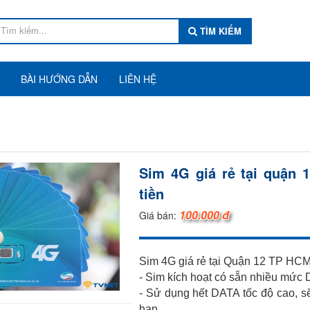
TÌM KIẾM
BÀI HƯỚNG DẪN
LIÊN HỆ
Sim 4G giá rẻ tại quận
tiền
100.000 đ
Giá bán:
Sim 4G giá rẻ tại Quận 12 TP HCM
- Sim kích hoạt có sẵn nhiều mức 
- Sử dụng hết DATA tốc độ cao, s
hạn.