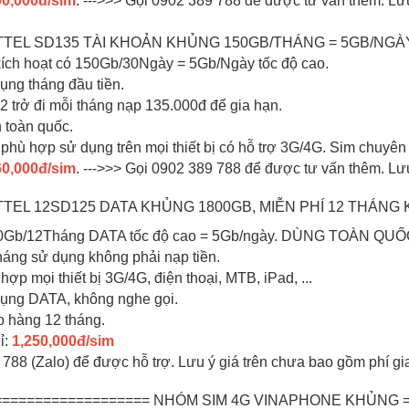
0,000đ/sim
. --->>> Gọi 0902 389 788 để được tư vấn thêm. Lư
IETTEL SD135 TÀI KHOẢN KHỦNG 150GB/THÁNG = 5GB/NGÀY
 kích hoạt có 150Gb/30Ngày = 5Gb/Ngày tốc độ cao.
dụng tháng đầu tiền.
 2 trở đi mỗi tháng nạp 135.000đ để gia hạn.
n toàn quốc.
1 phù hợp sử dụng trên mọi thiết bị có hỗ trợ 3G/4G. Sim chuyê
0,000đ/sim
. --->>> Gọi 0902 389 788 để được tư vấn thêm. Lư
ETTEL 12SD125 DATA KHỦNG 1800GB, MIỄN PHÍ 12 THÁNG
800Gb/12Tháng DATA tốc độ cao = 5Gb/ngày. DÙNG TOÀN QU
tháng sử dụng không phải nạp tiền.
hợp mọi thiết bị 3G/4G, điện thoại, MTB, iPad, ...
dụng DATA, không nghe gọi.
o hàng 12 tháng.
ỉ:
1,250,000đ/sim
 788 (Zalo) để được hỗ trợ. Lưu ý giá trên chưa bao gồm phí gi
=================== NHÓM SIM 4G VINAPHONE KHỦNG =