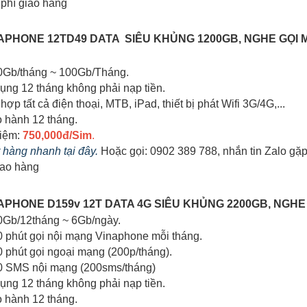
phí giao hàng
INAPHONE 12TD49 DATA SIÊU KHỦNG 1200GB, NGHE GỌI 
00Gb/tháng ~ 100Gb/Tháng.
dụng 12 tháng không phải nạp tiền.
hợp tất cả điện thoại, MTB, iPad, thiết bị phát Wifi 3G/4G,...
o hành 12 tháng.
kiệm:
750,000đ/Sim
.
t hàng nhanh tại đây.
Hoặc gọi: 0902 389 788, nhắn tin Zalo gặ
iao hàng
INAPHONE D159v 12T DATA 4G SIÊU KHỦNG 2200GB, NGHE
00Gb/12tháng ~ 6Gb/ngày.
0 phút gọi nội mạng Vinaphone mỗi tháng.
0 phút gọi ngoại mạng (200p/tháng).
00 SMS nội mạng (200sms/tháng)
dụng 12 tháng không phải nạp tiền.
o hành 12 tháng.