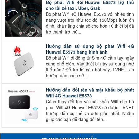
Bộ phát Wifi 4G Huawei E5573 trợ thủ
cho tài xế taxi, Uber, Grab
Bộ phát Wifi 4G Huawei E5573 với nhiều tính
năng vượt trội như tốc độ 150Mbps luôn ôn
định, khả năng chia sẻ cho hơn 10 thiết bị đã
trở thành trợ thủ...
Hướng dẫn sử dụng bộ phát Wifi 4G
Huawei E5573 bằng hình ảnh
Bộ phát Wifi di động từ Sim 4G cầm tay ngày
càng phổ biến. Vậy thiết bị này sử dụng như
thế nào? Để trả lời câu hỏi này, TVNET xin
hướng dẫn cách sử...
Hướng dẫn đổi tên và mật khẩu bộ phát
Wifi 4G Huawei E5573
Cách thay đổi tên và mật khẩu Wifi cho bộ
phát Wifi 4G Huawei E5573 sẽ được TVNET
hướng dẫn cụ thể và đơn giản nhất. Nhắm
giúp các bạn dễ dàng đổi tên...