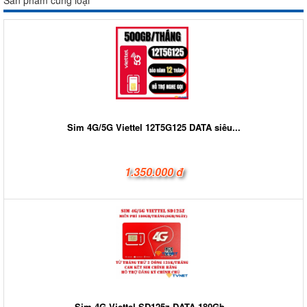
Sim 4G/5G Viettel 12T5G125 DATA siêu...
1.350.000 đ
Sim 4G Viettel SD125z DATA 180Gb...