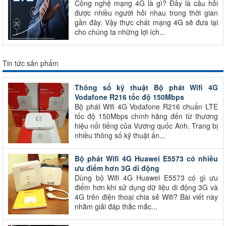
Công nghệ mạng 4G là gì? Đây là câu hỏi
được nhiều người hỏi nhau trong thời gian
gần đây. Vậy thực chất mạng 4G sẽ đưa lại
cho chúng ta những lợi ích...
Tin tức sản phẩm
Thông số kỹ thuật Bộ phát Wifi 4G
Vodafone R216 tốc độ 150Mbps
Bộ phát Wifi 4G Vodafone R216 chuẩn LTE
tốc độ 150Mbps chính hãng đến từ thương
hiệu nổi tiếng của Vương quốc Anh. Trang bị
nhiều thông số kỹ thuật ấn...
Bộ phát Wifi 4G Huawei E5573 có nhiều
ưu điểm hơn 3G di động
Dùng bộ Wifi 4G Huawei E5573 có gì ưu
điểm hơn khi sử dụng dữ liệu di động 3G và
4G trên điện thoại chia sẻ Wifi? Bài viết này
nhằm giải đáp thắc mắc...