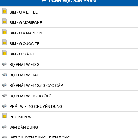
DANH MỤC SẢN PHẨM
SIM 4G VIETTEL
SIM 4G MOBIFONE
SIM 4G VINAPHONE
SIM 4G QUỐC TẾ
SIM 4G GIÁ RẺ
BỘ PHÁT WIFI 3G
BỘ PHÁT WIFI 4G
BỘ PHÁT WIFI 4G/5G CAO CẤP
BỘ PHÁT WIFI CHO ÔTÔ
PHÁT WIFI 4G CHUYÊN DỤNG
PHỤ KIỆN WIFI
WIFI DÂN DỤNG
WIFI CHUYÊN DỤNG - DIỆN RỘNG