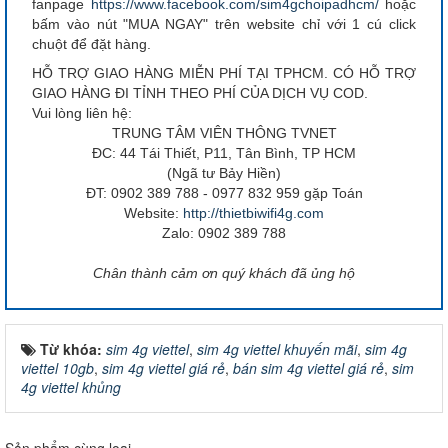
fanpage
https://www.facebook.com/sim4gchoipadhcm/
hoặc
bấm vào nút "MUA NGAY" trên website chỉ với 1 cú click
chuột để đặt hàng.
HỖ TRỢ GIAO HÀNG MIỄN PHÍ TẠI TPHCM. CÓ HỖ TRỢ
GIAO HÀNG ĐI TỈNH THEO PHÍ CỦA DỊCH VỤ COD.
Vui lòng liên hệ:
TRUNG TÂM VIÊN THÔNG TVNET
ĐC: 44 Tái Thiết, P11, Tân Bình, TP HCM
(Ngã tư Bảy Hiền)
ĐT: 0902 389 788 - 0977 832 959 gặp Toán
Website:
http://thietbiwifi4g.com
Zalo: 0902 389 788
Chân thành cảm ơn quý khách đã ủng hộ
Từ khóa:
sim 4g viettel
,
sim 4g viettel khuyến mãi
,
sim 4g
viettel 10gb
,
sim 4g viettel giá rẻ
,
bán sim 4g viettel giá rẻ
,
sim
4g viettel khủng
Sản phẩm cùng loại