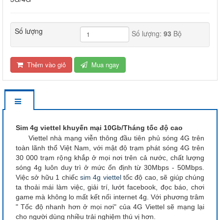
Số lượng
Số lượng:
93
Bộ
Thêm vào giỏ
Mua ngay
Sim 4g viettel khuyến mại 10Gb/Tháng tốc độ cao
Viettel nhà mạng viễn thông đầu tiên phủ sóng 4G trên
toàn lãnh thổ Việt Nam, với mật độ trạm phát sóng 4G trên
30 000 trạm rộng khắp ở mọi nơi trên cả nước, chất lượng
sóng 4g luôn duy trì ở mức ổn định từ 30Mbps - 50Mbps.
Việc sở hữu 1 chiếc
sim 4g viettel
tốc độ cao, sẽ giúp chúng
ta thoải mái làm việc, giải trí, lướt facebook, đọc báo, chơi
game mà không lo mất kết nối internet 4g. Với phương trâm
" Tốc độ nhanh hơn ở mọi nơi" của 4G Viettel sẽ mạng lại
cho người dùng nhiều trải nghiệm thú vị hơn.