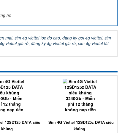
ủng hộ
yen mai
,
sim 4g viettel toc do cao
,
dang ky goi 4g viettel
,
sim
4g viettel giá rẻ
,
đăng ký 4g viettel giá rẻ
,
sim 4g viettel tài
tel 12SD125 DATA siêu
Sim 4G Viettel 12SD125z DATA siêu
khủng...
khủng...