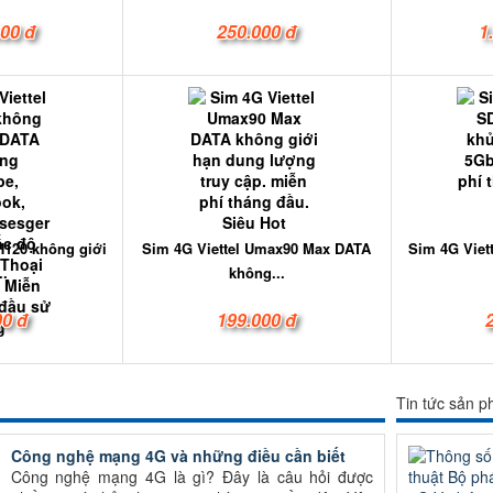
000 đ
250.000 đ
1
H120 không giới
Sim 4G Viettel Umax90 Max DATA
Sim 4G Viet
..
không...
00 đ
199.000 đ
Tin tức sản 
Công nghệ mạng 4G và những điều cần biết
Công nghệ mạng 4G là gì? Đây là câu hỏi được