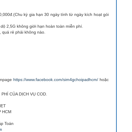
,000đ.(Chu kỳ gia hạn 30 ngày tính từ ngày kích hoạt gói
dộ 2,5G không giới hạn hoàn toàn miễn phí.
 quá rẻ phải không nào.
fanpage
https://www.facebook.com/sim4gchoipadhcm/
hoặc
 PHÍ CỦA DỊCH VỤ COD.
NET
TP HCM
ặp Toán
om