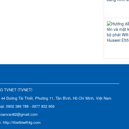
(
)
NG TVNET
TVNET
:
44 Đường Tái Thiết, Phường 11, Tân Bình, Hồ Chí Minh, Việt Nam
oại:
0902 389 788 - 0977 832 959
toanvan82@gmail.com
e:
http://thietbiwifi4g.com