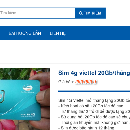
TÌM KIẾM
BÀI HƯỚNG DẪN
LIÊN HỆ
Sim 4g viettel 20Gb/thán
290.000 đ
Giá bán:
Sim 4G Viettel mỗi tháng tặng 20Gb tố
- Kích hoạt có sẵn 20Gb tốc độ cao.
- Từ tháng thứ 2 trở đi để được tặng 2
- Sử dụng hết 20Gb tốc độ cao sẽ chuy
- Thời gian khuyến mãi không giới hạn.
- Sim được bảo hành 12 tháng.