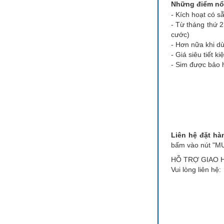
Những điểm nổi
- Kích hoạt có s
- Từ tháng thứ 2
cước)
- Hơn nữa khi d
- Giá siêu tiết k
- Sim được bảo 
Liên hệ đặt hà
bấm vào nút "MUA
HỖ TRỢ GIAO H
Vui lòng liên hệ: