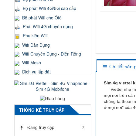
Bộ phát Wifi 4G/5G cao cấp
Bộ phát Wifi cho Ôtô
Phát Wifi 4G chuyên dụng
Phụ kiện Wifi
Wifi Dân Dụng
Wifi Chuyên Dụng - Diện Rộng
Wifi Mesh
Chi tiết sản
Dịch vụ lắp đặt
Sim 4g viettel
Viettel nhà mạn
mọi nơi trên cả
chúng ta thoải m
ở mọi nơi" của 4
THỐNG KÊ TRUY CẬP
Đang truy cập
7