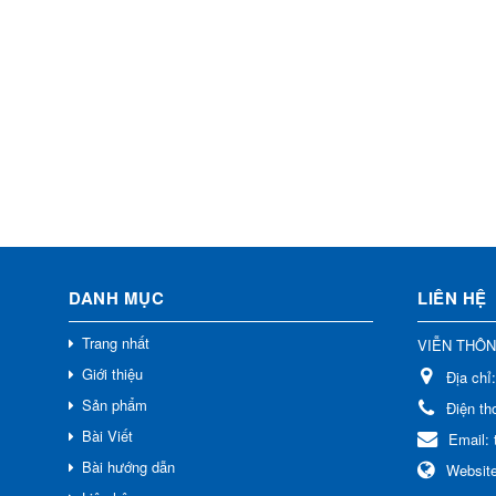
DANH MỤC
LIÊN HỆ
Trang nhất
VIỄN THÔ
Giới thiệu
Địa chỉ
Sản phẩm
Điện th
Bài Viết
Email:
Bài hướng dẫn
Websit