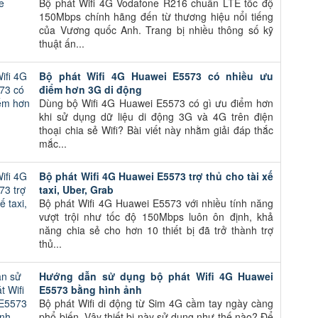
Bộ phát Wifi 4G Vodafone R216 chuẩn LTE tốc độ
150Mbps chính hãng đến từ thương hiệu nổi tiếng
của Vương quốc Anh. Trang bị nhiều thông số kỹ
thuật ấn...
Bộ phát Wifi 4G Huawei E5573 có nhiều ưu
điểm hơn 3G di động
Dùng bộ Wifi 4G Huawei E5573 có gì ưu điểm hơn
khi sử dụng dữ liệu di động 3G và 4G trên điện
thoại chia sẻ Wifi? Bài viết này nhằm giải đáp thắc
mắc...
Bộ phát Wifi 4G Huawei E5573 trợ thủ cho tài xế
taxi, Uber, Grab
Bộ phát Wifi 4G Huawei E5573 với nhiều tính năng
vượt trội như tốc độ 150Mbps luôn ôn định, khả
năng chia sẻ cho hơn 10 thiết bị đã trở thành trợ
thủ...
Hướng dẫn sử dụng bộ phát Wifi 4G Huawei
E5573 bằng hình ảnh
Bộ phát Wifi di động từ Sim 4G cầm tay ngày càng
phổ biến. Vậy thiết bị này sử dụng như thế nào? Để