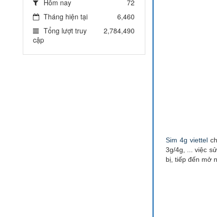
Hôm nay
72
Tháng hiện tại
6,460
Tổng lượt truy
2,784,490
cập
Sim 4g viettel
ch
3g/4g, ... việc s
bị, tiếp đến mở n