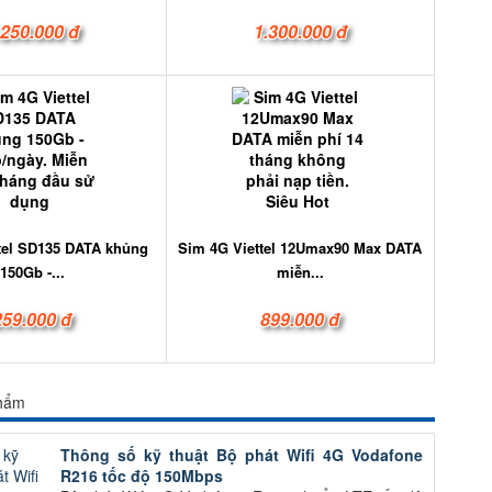
.250.000 đ
1.300.000 đ
tel SD135 DATA khủng
Sim 4G Viettel 12Umax90 Max DATA
150Gb -...
miễn...
259.000 đ
899.000 đ
phẩm
Thông số kỹ thuật Bộ phát Wifi 4G Vodafone
R216 tốc độ 150Mbps