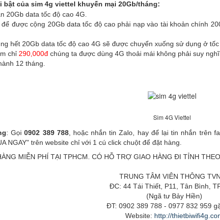
 bật của sim 4g viettel khuyến mại 20Gb/tháng:
ẵn 20Gb data tốc độ cao 4G.
 để được cộng 20Gb data tốc độ cao phải nạp vào tài khoản chính 200
ùng hết 20Gb data tốc độ cao 4G sẽ được chuyển xuống sử dụng ở tốc 
iệm chỉ
290,000đ
chúng ta được dùng 4G thoải mái không phải suy nghĩ,
hành 12 tháng.
Sim 4G Viettel
ng
: Gọi
0902 389 788
, hoặc nhắn tin Zalo, hay để lại tin nhắn trên 
 NGAY" trên website chỉ với 1 cú click chuột để đặt hàng.
ÀNG MIỄN PHÍ TẠI TPHCM. CÓ HỖ TRỢ GIAO HÀNG ĐI TỈNH THEO
TRUNG TÂM VIÊN THÔNG TV
ĐC: 44 Tái Thiết, P11, Tân Bình, 
(Ngã tư Bảy Hiền)
ĐT: 0902 389 788 - 0977 832 959 g
Website:
http://thietbiwifi4g.c