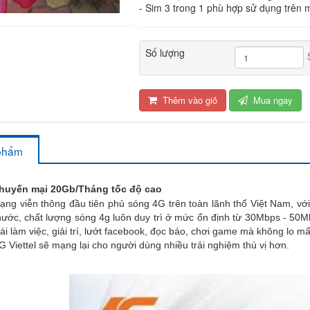
- Sim 3 trong 1 phù hợp sử dụng trên m
Số lượng
Thêm vào giỏ
Mua ngay
 phẩm
 khuyến mại 20Gb/Tháng tốc độ cao
g viễn thông đầu tiên phủ sóng 4G trên toàn lãnh thổ Việt Nam, với
 nước, chất lượng sóng 4g luôn duy trì ở mức ổn định từ 30Mbps - 50M
ái làm việc, giải trí, lướt facebook, đọc báo, chơi game mà không lo m
G Viettel sẽ mạng lại cho người dùng nhiều trải nghiệm thú vị hơn.