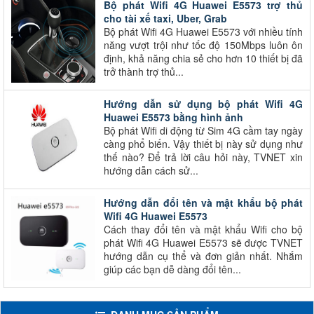
Bộ phát Wifi 4G Huawei E5573 trợ thủ
cho tài xế taxi, Uber, Grab
Bộ phát Wifi 4G Huawei E5573 với nhiều tính
năng vượt trội như tốc độ 150Mbps luôn ôn
định, khả năng chia sẻ cho hơn 10 thiết bị đã
trở thành trợ thủ...
Hướng dẫn sử dụng bộ phát Wifi 4G
Huawei E5573 bằng hình ảnh
Bộ phát Wifi di động từ Sim 4G cầm tay ngày
càng phổ biến. Vậy thiết bị này sử dụng như
thế nào? Để trả lời câu hỏi này, TVNET xin
hướng dẫn cách sử...
Hướng dẫn đổi tên và mật khẩu bộ phát
Wifi 4G Huawei E5573
Cách thay đổi tên và mật khẩu Wifi cho bộ
phát Wifi 4G Huawei E5573 sẽ được TVNET
hướng dẫn cụ thể và đơn giản nhất. Nhắm
giúp các bạn dễ dàng đổi tên...