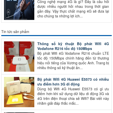
Công nghệ mạng 4G là gì? Đây là câu hỏi
được nhiều người hỏi nhau trong thời gian
gần đây. Vậy thực chất mạng 4G sẽ đưa lại
cho chúng ta những lợi ích...
Tin tức sản phẩm
Thông số kỹ thuật Bộ phát Wifi 4G
Vodafone R216 tốc độ 150Mbps
Bộ phát Wifi 4G Vodafone R216 chuẩn LTE
tốc độ 150Mbps chính hãng đến từ thương
hiệu nổi tiếng của Vương quốc Anh. Trang bị
nhiều thông số kỹ thuật ấn...
Bộ phát Wifi 4G Huawei E5573 có nhiều
ưu điểm hơn 3G di động
Dùng bộ Wifi 4G Huawei E5573 có gì ưu
điểm hơn khi sử dụng dữ liệu di động 3G và
4G trên điện thoại chia sẻ Wifi? Bài viết này
nhằm giải đáp thắc mắc...