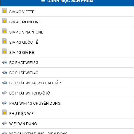
DANH MỤC SẢN PHẨM
SIM 4G VIETTEL
SIM 4G MOBIFONE
SIM 4G VINAPHONE
SIM 4G QUỐC TẾ
SIM 4G GIÁ RẺ
BỘ PHÁT WIFI 3G
BỘ PHÁT WIFI 4G
BỘ PHÁT WIFI 4G/5G CAO CẤP
BỘ PHÁT WIFI CHO ÔTÔ
PHÁT WIFI 4G CHUYÊN DỤNG
PHỤ KIỆN WIFI
WIFI DÂN DỤNG
WIFI CHUYÊN DỤNG - DIỆN RỘNG