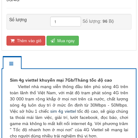
Số lượng
Số lượng:
96
Bộ
Thêm vào giỏ
Mua ngay
Sim 4g viettel khuyến mại 7Gb/Tháng tốc độ cao
Viettel nhà mạng viễn thông đầu tiên phủ sóng 4G trên
toàn lãnh thổ Việt Nam, với mật độ trạm phát sóng 4G trên
30 000 trạm rộng khắp ở mọi nơi trên cả nước, chất lượng
sóng 4g luôn duy trì ở mức ổn định từ 30Mbps - 50Mbps.
Việc sở hữu 1 chiếc
sim 4g viettel
tốc độ cao, sẽ giúp chúng
ta thoải mái làm việc, giải trí, lướt facebook, đọc báo, chơi
game mà không lo mất kết nối internet 4g. Với phương trâm
" Tốc độ nhanh hơn ở mọi nơi" của 4G Viettel sẽ mạng lại
cho người dùng nhiều trải nghiệm thú vị hơn.