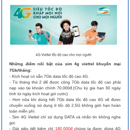
4G Viettel tốc độ cao cho mọi người
Những điểm nổi bật của sim 4g viettel khuyến mại
7Gb/tháng:
- Kích hoạt có sẵn 7Gb data tốc độ cao 4G.
- Từ tháng thứ 2 để được cộng 7Gb data tốc độ cao phải
nạp vào tài khoản chính 70,000đ.(Chu kỳ gia hạn 30 ngày
tính từ ngày kích hoạt gói cước)
- Hơn nữa khi dùng hết 7Gb data tốc độ cao 4G sẽ được
chuyển xuống sử dụng ở tốc dộ 2,5G không giới hạn hoàn
toàn miễn phí.
- Sim 4G Viettel chỉ sử dụng DATA và nhắn tin không nghe
gọi.
- Giá siêu tiết kiệm chỉ
180,000đ
chúng ta được dùng 4G