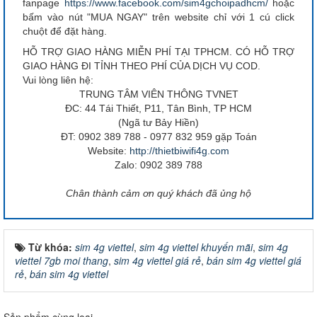
fanpage
https://www.facebook.com/sim4gchoipadhcm/
hoặc
bấm vào nút "MUA NGAY" trên website chỉ với 1 cú click
chuột để đặt hàng.
HỖ TRỢ GIAO HÀNG MIỄN PHÍ TẠI TPHCM. CÓ HỖ TRỢ
GIAO HÀNG ĐI TỈNH THEO PHÍ CỦA DỊCH VỤ COD.
Vui lòng liên hệ:
TRUNG TÂM VIÊN THÔNG TVNET
ĐC: 44 Tái Thiết, P11, Tân Bình, TP HCM
(Ngã tư Bảy Hiền)
ĐT: 0902 389 788 - 0977 832 959 gặp Toán
Website:
http://thietbiwifi4g.com
Zalo: 0902 389 788
Chân thành cảm ơn quý khách đã ủng hộ
Từ khóa:
sim 4g viettel
,
sim 4g viettel khuyến mãi
,
sim 4g
viettel 7gb moi thang
,
sim 4g viettel giá rẻ
,
bán sim 4g viettel giá
rẻ
,
bán sim 4g viettel
Sản phẩm cùng loại