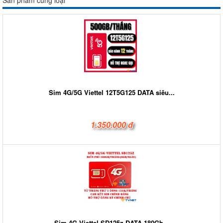
Sim 4G/5G Viettel 12T5G125 DATA siêu...
1.350.000 đ
Sim 4G Viettel SD125z DATA 180Gb...