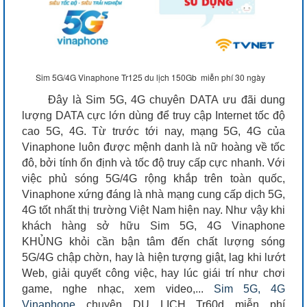
Sim 5G/4G Vinaphone Tr125 du lịch 150Gb miễn phí 30 ngày
Đây là Sim 5G, 4G chuyên DATA ưu đãi dung
lượng DATA cực lớn dùng để truy cập Internet tốc độ
cao 5G, 4G. Từ trước tới nay, mạng 5G, 4G của
Vinaphone luôn được mệnh danh là nữ hoàng về tốc
đô, bởi tính ổn định và tốc độ truy cấp cực nhanh. Với
việc phủ sóng 5G/4G rộng khắp trên toàn quốc,
Vinaphone xứng đáng là nhà mạng cung cấp dịch 5G,
4G tốt nhất thị trường Việt Nam hiện nay. Như vậy khi
khách hàng sở hữu Sim 5G, 4G Vinaphone
KHỦNG khỏi cần bận tâm đến chất lượng sóng
5G/4G chập chờn, hay là hiện tượng giật, lag khi lướt
Web, giải quyết công việc, hay lúc giái trí như chơi
game, nghe nhạc, xem video,...
Sim 5G, 4G
Vinaphone
chuyên DU LỊCH Tr60d miễn phí