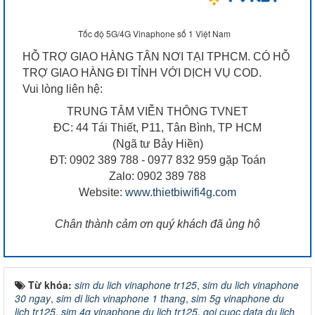
Tốc độ 5G/4G Vinaphone số 1 Việt Nam
HỖ TRỢ GIAO HÀNG TÂN NƠI TẠI TPHCM. CÓ HỖ
TRỢ GIAO HÀNG ĐI TỈNH VỚI DỊCH VỤ COD.
Vui lòng liên hệ:
TRUNG TÂM VIỄN THÔNG TVNET
ĐC: 44 Tái Thiết, P11, Tân Bình, TP HCM
(Ngã tư Bảy Hiền)
ĐT: 0902 389 788 - 0977 832 959 gặp Toán
Zalo: 0902 389 788
Website:
www.thietbiwifi4g.com
Chân thành cảm ơn quý khách đã ủng hộ
Từ khóa:
sim du lich vinaphone tr125
,
sim du lich vinaphone
30 ngay
,
sim di lich vinaphone 1 thang
,
sim 5g vinaphone du
lich tr125
,
sim 4g vinaphone du lich tr125
,
goi cuoc data du lich