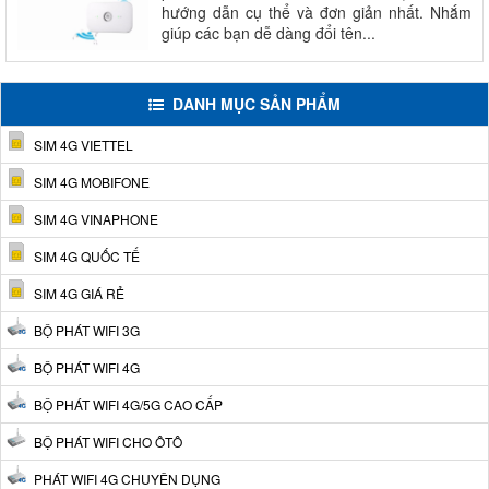
hướng dẫn cụ thể và đơn giản nhất. Nhắm
giúp các bạn dễ dàng đổi tên...
DANH MỤC SẢN PHẨM
SIM 4G VIETTEL
SIM 4G MOBIFONE
SIM 4G VINAPHONE
SIM 4G QUỐC TẾ
SIM 4G GIÁ RẺ
BỘ PHÁT WIFI 3G
BỘ PHÁT WIFI 4G
BỘ PHÁT WIFI 4G/5G CAO CẤP
BỘ PHÁT WIFI CHO ÔTÔ
PHÁT WIFI 4G CHUYÊN DỤNG