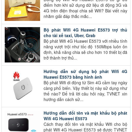
điểm hơn khi sử dụng dữ liệu di động 3G và
4G trên điện thoại chia sẻ Wifi? Bài viết này
nhằm giải đáp thắc mắc...
Bộ phát Wifi 4G Huawei E5573 trợ thủ
cho tài xế taxi, Uber, Grab
Bộ phát Wifi 4G Huawei E5573 với nhiều tính
năng vượt trội như tốc độ 150Mbps luôn ôn
định, khả năng chia sẻ cho hơn 10 thiết bị đã
trở thành trợ thủ...
Hướng dẫn sử dụng bộ phát Wifi 4G
Huawei E5573 bằng hình ảnh
Bộ phát Wifi di động từ Sim 4G cầm tay ngày
càng phổ biến. Vậy thiết bị này sử dụng như
thế nào? Để trả lời câu hỏi này, TVNET xin
hướng dẫn cách sử...
Hướng dẫn đổi tên và mật khẩu bộ phát
Wifi 4G Huawei E5573
Cách thay đổi tên và mật khẩu Wifi cho bộ
phát Wifi 4G Huawei E5573 sẽ được TVNET