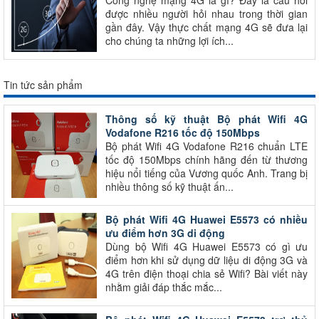
Công nghệ mạng 4G là gì? Đây là câu hỏi
được nhiều người hỏi nhau trong thời gian
gần đây. Vậy thực chất mạng 4G sẽ đưa lại
cho chúng ta những lợi ích...
Tin tức sản phẩm
Thông số kỹ thuật Bộ phát Wifi 4G
Vodafone R216 tốc độ 150Mbps
Bộ phát Wifi 4G Vodafone R216 chuẩn LTE
tốc độ 150Mbps chính hãng đến từ thương
hiệu nổi tiếng của Vương quốc Anh. Trang bị
nhiều thông số kỹ thuật ấn...
Bộ phát Wifi 4G Huawei E5573 có nhiều
ưu điểm hơn 3G di động
Dùng bộ Wifi 4G Huawei E5573 có gì ưu
điểm hơn khi sử dụng dữ liệu di động 3G và
4G trên điện thoại chia sẻ Wifi? Bài viết này
nhằm giải đáp thắc mắc...