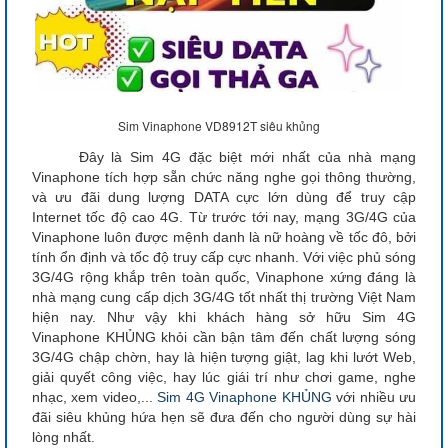
Sim Vinaphone VD8912T siêu khủng
Đây là Sim 4G đặc biệt mới nhất của nhà mạng
Vinaphone tích hợp sẵn chức năng nghe gọi thông thường,
và ưu đãi dung lượng DATA cực lớn dùng để truy cập
Internet tốc độ cao 4G. Từ trước tới nay, mạng 3G/4G của
Vinaphone luôn được mệnh danh là nữ hoàng về tốc đô, bởi
tính ổn định và tốc độ truy cấp cực nhanh. Với việc phủ sóng
3G/4G rộng khắp trên toàn quốc, Vinaphone xứng đáng là
nhà mạng cung cấp dịch 3G/4G tốt nhất thị trường Việt Nam
hiện nay. Như vậy khi khách hàng sở hữu Sim 4G
Vinaphone KHỦNG khỏi cần bận tâm đến chất lượng sóng
3G/4G chập chờn, hay là hiện tượng giật, lag khi lướt Web,
giải quyết công việc, hay lúc giái trí như chơi game, nghe
nhạc, xem video,...
Sim 4G Vinaphone KHỦNG
với nhiều ưu
đãi siêu khủng hứa hẹn sẽ đưa đến cho người dùng sự hài
lòng nhất.