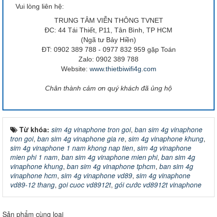
Vui lòng liên hệ:
TRUNG TÂM VIỄN THÔNG TVNET
ĐC: 44 Tái Thiết, P11, Tân Bình, TP HCM
(Ngã tư Bảy Hiền)
ĐT: 0902 389 788 - 0977 832 959 gặp Toán
Zalo: 0902 389 788
Website:
www.thietbiwifi4g.com
Chân thành cảm ơn quý khách đã ủng hộ
Từ khóa:
sim 4g vinaphone tron goi
,
ban sim 4g vinaphone
tron goi
,
ban sim 4g vinaphone gia re
,
sim 4g vinaphone khung
,
sim 4g vinaphone 1 nam khong nap tien
,
sim 4g vinaphone
mien phi 1 nam
,
ban sim 4g vinaphone mien phi
,
ban sim 4g
vinaphone khung
,
ban sim 4g vinaphone tphcm
,
ban sim 4g
vinaphone hcm
,
sim 4g vinaphone vd89
,
sim 4g vinaphone
vd89-12 thang
,
goi cuoc vd8912t
,
gói cước vd8912t vinaphone
Sản phẩm cùng loại