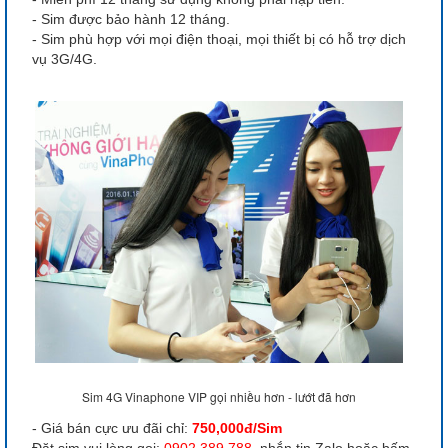
- Sim được bảo hành 12 tháng.
- Sim phù hợp với mọi điện thoại, mọi thiết bị có hỗ trợ dịch
vụ 3G/4G.
Sim 4G Vinaphone VIP gọi nhiều hơn - lướt đã hơn
- Giá bán cực ưu đãi chỉ:
750,000đ/Sim
Đặt sim vui lòng gọi:
0902 389 788
, nhắn tin Zalo hoặc bấm