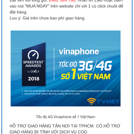
vào nút "MUA NGAY" trên website chỉ với 1 cú click chuột để
đặt hàng.
Lưu ý: Giá trên chưa bao phí giao hàng.
Tốc độ 4G Vinaphone số 1 Việt Nam
HỖ TRỢ GIAO HÀNG TẬN NƠI TẠI TPHCM. CÓ HỖ TRỢ
GIAO HÀNG ĐI TỈNH VỚI DỊCH VỤ COD.