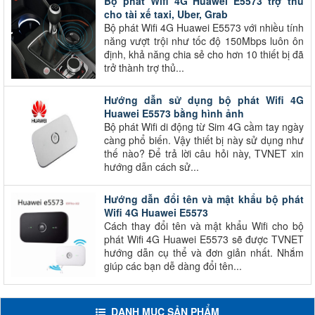
Bộ phát Wifi 4G Huawei E5573 trợ thủ
cho tài xế taxi, Uber, Grab
Bộ phát Wifi 4G Huawei E5573 với nhiều tính
năng vượt trội như tốc độ 150Mbps luôn ôn
định, khả năng chia sẻ cho hơn 10 thiết bị đã
trở thành trợ thủ...
Hướng dẫn sử dụng bộ phát Wifi 4G
Huawei E5573 bằng hình ảnh
Bộ phát Wifi di động từ Sim 4G cầm tay ngày
càng phổ biến. Vậy thiết bị này sử dụng như
thế nào? Để trả lời câu hỏi này, TVNET xin
hướng dẫn cách sử...
Hướng dẫn đổi tên và mật khẩu bộ phát
Wifi 4G Huawei E5573
Cách thay đổi tên và mật khẩu Wifi cho bộ
phát Wifi 4G Huawei E5573 sẽ được TVNET
hướng dẫn cụ thể và đơn giản nhất. Nhắm
giúp các bạn dễ dàng đổi tên...
DANH MỤC SẢN PHẨM