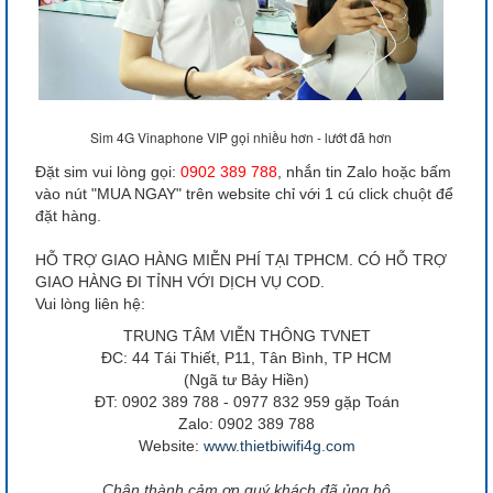
Sim 4G Vinaphone VIP gọi nhiều hơn - lướt đã hơn
Đặt sim vui lòng gọi:
0902 389 788
, nhắn tin Zalo hoặc bấm
vào nút "MUA NGAY" trên website chỉ với 1 cú click chuột để
đặt hàng.
HỖ TRỢ GIAO HÀNG MIỄN PHÍ TẠI TPHCM. CÓ HỖ TRỢ
GIAO HÀNG ĐI TỈNH VỚI DỊCH VỤ COD.
Vui lòng liên hệ:
TRUNG TÂM VIỄN THÔNG TVNET
ĐC: 44 Tái Thiết, P11, Tân Bình, TP HCM
(Ngã tư Bảy Hiền)
ĐT: 0902 389 788 - 0977 832 959 gặp Toán
Zalo: 0902 389 788
Website:
www.thietbiwifi4g.com
Chân thành cảm ơn quý khách đã ủng hộ