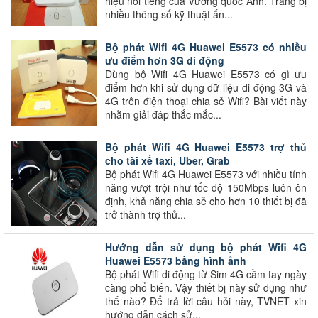
hiệu nổi tiếng của Vương quốc Anh. Trang bị
nhiều thông số kỹ thuật ấn...
Bộ phát Wifi 4G Huawei E5573 có nhiều
ưu điểm hơn 3G di động
Dùng bộ Wifi 4G Huawei E5573 có gì ưu
điểm hơn khi sử dụng dữ liệu di động 3G và
4G trên điện thoại chia sẻ Wifi? Bài viết này
nhằm giải đáp thắc mắc...
Bộ phát Wifi 4G Huawei E5573 trợ thủ
cho tài xế taxi, Uber, Grab
Bộ phát Wifi 4G Huawei E5573 với nhiều tính
năng vượt trội như tốc độ 150Mbps luôn ôn
định, khả năng chia sẻ cho hơn 10 thiết bị đã
trở thành trợ thủ...
Hướng dẫn sử dụng bộ phát Wifi 4G
Huawei E5573 bằng hình ảnh
Bộ phát Wifi di động từ Sim 4G cầm tay ngày
càng phổ biến. Vậy thiết bị này sử dụng như
thế nào? Để trả lời câu hỏi này, TVNET xin
hướng dẫn cách sử...