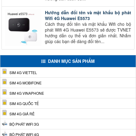
Hướng dẫn đổi tên và mật khẩu bộ phát
Wifi 4G Huawei E5573
Cách thay đổi tên và mật khẩu Wifi cho bộ
phát Wifi 4G Huawei E5573 sẽ được TVNET
hướng dẫn cụ thể và đơn giản nhất. Nhắm
giúp các bạn dễ dàng đổi tên...
DANH MỤC SẢN PHẨM
SIM 4G VIETTEL
SIM 4G MOBIFONE
SIM 4G VINAPHONE
SIM 4G QUỐC TẾ
SIM 4G GIÁ RẺ
BỘ PHÁT WIFI 3G
BỘ PHÁT WIFI 4G