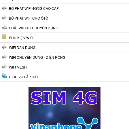
BỘ PHÁT WIFI 4G/5G CAO CẤP
BỘ PHÁT WIFI CHO ÔTÔ
PHÁT WIFI 4G CHUYÊN DỤNG
PHỤ KIỆN WIFI
WIFI DÂN DỤNG
WIFI CHUYÊN DỤNG - DIỆN RỘNG
WIFI MESH
DỊCH VỤ LẮP ĐẶT